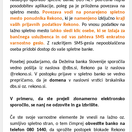
nadaljnjo uporabo spletne banke DBS NET potrebna nujna
posodobitev aplikacije, poleg pa je priložena povezava na
spletno mesto.
Povezava vodi na ponarejeno spletno
mesto ponudnika Rekono
, ki je
namenjeno
izključno
kraji
vaših prijavnih podatkov Rekono.
Po vnosu podatkov na
lažno spletno mesto
lahko sledi klic osebe, ki se izdaja za
bančnega uslužbenca in od vas zahteva SMS enkratno
varnostno geslo.
Z razkritjem SMS-gesla nepooblaščena
oseba pridobi dostop do vaše spletne banke.
Posebej poudarjamo, da Deželna banka Slovenije sporočila
vedno pošilja iz naslova @dbs.si, Rekono pa iz naslova
@rekono.si. V postopku prijave v spletno banko se vedno
prepričamo, da je
domena
v naslovni vrstici brskalnika
dbs.si oz. rekono.si.
V primeru, da ste prejeli zlonamerno elektronsko
sporočilo, se nanj ne odzovite in ga izbrišite.
Če ste svoje varnostne elemente že vnesli na lažno oz.
sumljivo spletno stran, o tem čimprej
obvestite banko na
telefon 080 1440
, da sprožite postopek blokade Rekono