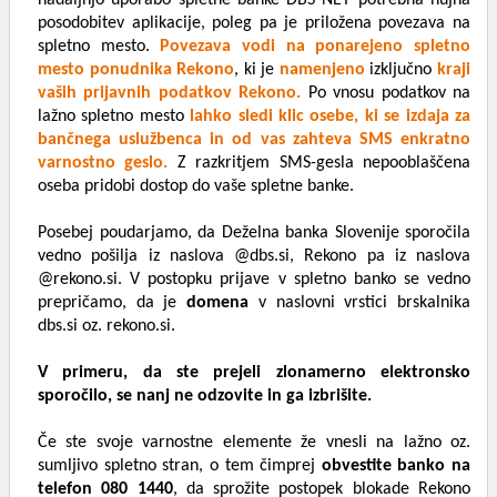
nadaljnjo uporabo spletne banke DBS NET potrebna nujna
posodobitev aplikacije, poleg pa je priložena povezava na
spletno mesto.
Povezava vodi na ponarejeno spletno
mesto ponudnika Rekono
, ki je
namenjeno
izključno
kraji
vaših prijavnih podatkov Rekono.
Po vnosu podatkov na
lažno spletno mesto
lahko sledi klic osebe, ki se izdaja za
bančnega uslužbenca in od vas zahteva SMS enkratno
varnostno geslo.
Z razkritjem SMS-gesla nepooblaščena
oseba pridobi dostop do vaše spletne banke.
Posebej poudarjamo, da Deželna banka Slovenije sporočila
vedno pošilja iz naslova @dbs.si, Rekono pa iz naslova
@rekono.si. V postopku prijave v spletno banko se vedno
prepričamo, da je
domena
v naslovni vrstici brskalnika
dbs.si oz. rekono.si.
V primeru, da ste prejeli zlonamerno elektronsko
sporočilo, se nanj ne odzovite in ga izbrišite.
Če ste svoje varnostne elemente že vnesli na lažno oz.
sumljivo spletno stran, o tem čimprej
obvestite banko na
telefon 080 1440
, da sprožite postopek blokade Rekono