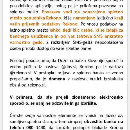
nadaljnjo uporabo spletne banke DBS NET potrebna nujna
posodobitev aplikacije, poleg pa je priložena povezava na
spletno mesto.
Povezava vodi na ponarejeno spletno
mesto ponudnika Rekono
, ki je
namenjeno
izključno
kraji
vaših prijavnih podatkov Rekono.
Po vnosu podatkov na
lažno spletno mesto
lahko sledi klic osebe, ki se izdaja za
bančnega uslužbenca in od vas zahteva SMS enkratno
varnostno geslo.
Z razkritjem SMS-gesla nepooblaščena
oseba pridobi dostop do vaše spletne banke.
Posebej poudarjamo, da Deželna banka Slovenije sporočila
vedno pošilja iz naslova @dbs.si, Rekono pa iz naslova
@rekono.si. V postopku prijave v spletno banko se vedno
prepričamo, da je
domena
v naslovni vrstici brskalnika
dbs.si oz. rekono.si.
V primeru, da ste prejeli zlonamerno elektronsko
sporočilo, se nanj ne odzovite in ga izbrišite.
Če ste svoje varnostne elemente že vnesli na lažno oz.
sumljivo spletno stran, o tem čimprej
obvestite banko na
telefon 080 1440
, da sprožite postopek blokade Rekono