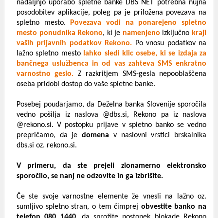
nadaljnjo uporabo spletne banke DBS NET potrebna nujna
posodobitev aplikacije, poleg pa je priložena povezava na
spletno mesto.
Povezava vodi na ponarejeno spletno
mesto ponudnika Rekono
, ki je
namenjeno
izključno
kraji
vaših prijavnih podatkov Rekono.
Po vnosu podatkov na
lažno spletno mesto
lahko sledi klic osebe, ki se izdaja za
bančnega uslužbenca in od vas zahteva SMS enkratno
varnostno geslo.
Z razkritjem SMS-gesla nepooblaščena
oseba pridobi dostop do vaše spletne banke.
Posebej poudarjamo, da Deželna banka Slovenije sporočila
vedno pošilja iz naslova @dbs.si, Rekono pa iz naslova
@rekono.si. V postopku prijave v spletno banko se vedno
prepričamo, da je
domena
v naslovni vrstici brskalnika
dbs.si oz. rekono.si.
V primeru, da ste prejeli zlonamerno elektronsko
sporočilo, se nanj ne odzovite in ga izbrišite.
Če ste svoje varnostne elemente že vnesli na lažno oz.
sumljivo spletno stran, o tem čimprej
obvestite banko na
telefon 080 1440
, da sprožite postopek blokade Rekono