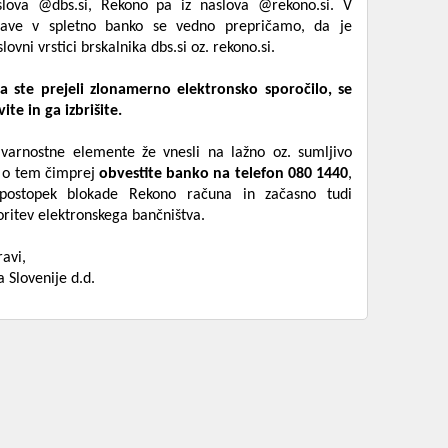
aslova @dbs.si, Rekono pa iz naslova @rekono.si. V
jave v spletno banko se vedno prepričamo, da je
lovni vrstici brskalnika dbs.si oz. rekono.si.
a ste prejeli zlonamerno elektronsko sporočilo, se
te in ga izbrišite.
 varnostne elemente že vnesli na lažno oz. sumljivo
, o tem čimprej
obvestite banko na telefon 080 1440
,
 postopek blokade Rekono računa in začasno tudi
oritev elektronskega bančništva.
ravi,
 Slovenije d.d.