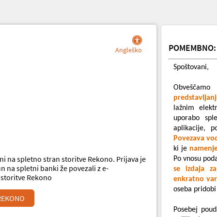
POMEMBNO: P
Angleško
Spoštovani,
Obveščamo
predstavlja
lažnim elekt
uporabo spl
aplikacije, 
Povezava vo
ki je
namenj
ni na spletno stran storitve Rekono. Prijava je
Po vnosu pod
n na spletni banki že povezali z e-
se izdaja 
n storitve Rekono
enkratno var
oseba pridobi
REKONO
Posebej poud