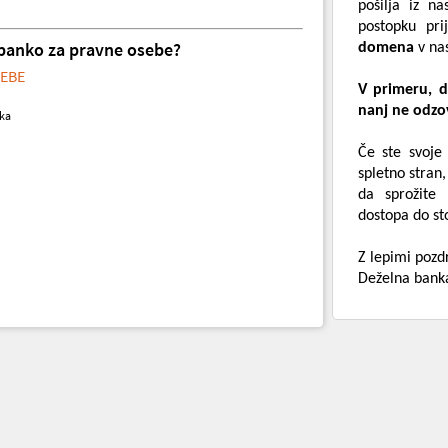
pošilja iz n
postopku pri
no banko za pravne osebe?
domena
v nas
EBE
V primeru, d
nanj ne odzovi
ka
Če ste svoje
spletno stran
da sprožite
dostopa do st
Z lepimi pozd
Deželna banka