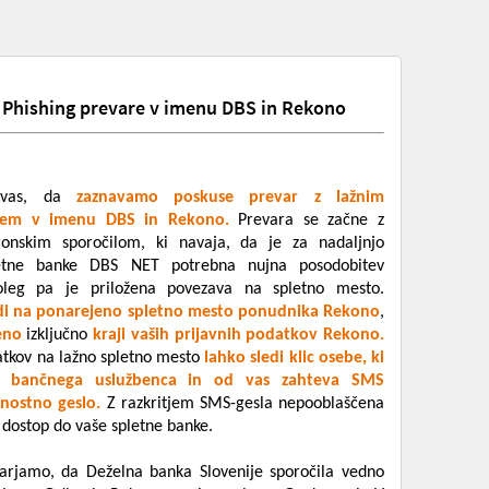
hishing prevare v imenu DBS in Rekono
 vas, da
zaznavamo poskuse prevar z lažnim
njem v imenu DBS in Rekono.
Prevara se začne z
ronskim sporočilom, ki navaja, da je za nadaljnjo
etne banke DBS NET potrebna nujna posodobitev
poleg pa je priložena povezava na spletno mesto.
di na ponarejeno spletno mesto ponudnika Rekono
,
eno
izključno
kraji vaših prijavnih podatkov Rekono.
atkov na lažno spletno mesto
lahko sledi klic osebe, ki
za bančnega uslužbenca in od vas zahteva SMS
nostno geslo.
Z razkritjem SMS-gesla nepooblaščena
 dostop do vaše spletne banke.
arjamo, da Deželna banka Slovenije sporočila vedno