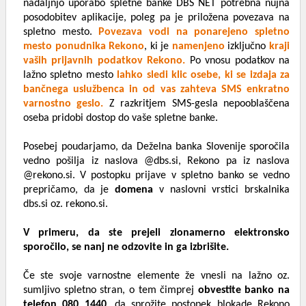
nadaljnjo uporabo spletne banke DBS NET potrebna nujna
posodobitev aplikacije, poleg pa je priložena povezava na
spletno mesto.
Povezava vodi na ponarejeno spletno
mesto ponudnika Rekono
, ki je
namenjeno
izključno
kraji
vaših prijavnih podatkov Rekono.
Po vnosu podatkov na
lažno spletno mesto
lahko sledi klic osebe, ki se izdaja za
bančnega uslužbenca in od vas zahteva SMS enkratno
varnostno geslo.
Z razkritjem SMS-gesla nepooblaščena
oseba pridobi dostop do vaše spletne banke.
Posebej poudarjamo, da Deželna banka Slovenije sporočila
vedno pošilja iz naslova @dbs.si, Rekono pa iz naslova
@rekono.si. V postopku prijave v spletno banko se vedno
prepričamo, da je
domena
v naslovni vrstici brskalnika
dbs.si oz. rekono.si.
V primeru, da ste prejeli zlonamerno elektronsko
sporočilo, se nanj ne odzovite in ga izbrišite.
Če ste svoje varnostne elemente že vnesli na lažno oz.
sumljivo spletno stran, o tem čimprej
obvestite banko na
telefon 080 1440
, da sprožite postopek blokade Rekono