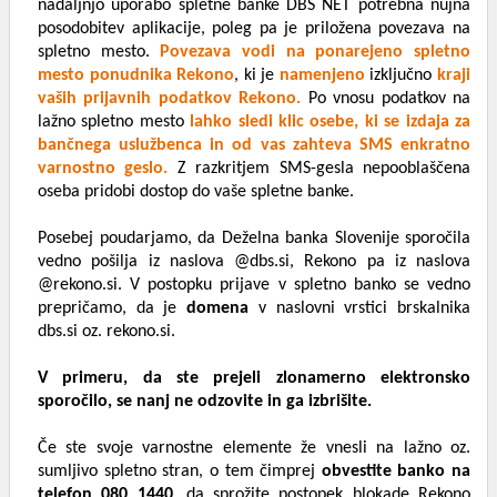
nadaljnjo uporabo spletne banke DBS NET potrebna nujna
posodobitev aplikacije, poleg pa je priložena povezava na
spletno mesto.
Povezava vodi na ponarejeno spletno
mesto ponudnika Rekono
, ki je
namenjeno
izključno
kraji
vaših prijavnih podatkov Rekono.
Po vnosu podatkov na
lažno spletno mesto
lahko sledi klic osebe, ki se izdaja za
bančnega uslužbenca in od vas zahteva SMS enkratno
varnostno geslo.
Z razkritjem SMS-gesla nepooblaščena
oseba pridobi dostop do vaše spletne banke.
Posebej poudarjamo, da Deželna banka Slovenije sporočila
vedno pošilja iz naslova @dbs.si, Rekono pa iz naslova
@rekono.si. V postopku prijave v spletno banko se vedno
prepričamo, da je
domena
v naslovni vrstici brskalnika
dbs.si oz. rekono.si.
V primeru, da ste prejeli zlonamerno elektronsko
sporočilo, se nanj ne odzovite in ga izbrišite.
Če ste svoje varnostne elemente že vnesli na lažno oz.
sumljivo spletno stran, o tem čimprej
obvestite banko na
telefon 080 1440
, da sprožite postopek blokade Rekono