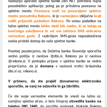
nadaljnjo uporabo spletne banke DBS NET potrebna nujna
posodobitev aplikacije, poleg pa je priložena povezava na
spletno mesto.
Povezava vodi na ponarejeno spletno
mesto ponudnika Rekono
, ki je
namenjeno
izključno
kraji
vaših prijavnih podatkov Rekono.
Po vnosu podatkov na
lažno spletno mesto
lahko sledi klic osebe, ki se izdaja za
bančnega uslužbenca in od vas zahteva SMS enkratno
varnostno geslo.
Z razkritjem SMS-gesla nepooblaščena
oseba pridobi dostop do vaše spletne banke.
Posebej poudarjamo, da Deželna banka Slovenije sporočila
vedno pošilja iz naslova @dbs.si, Rekono pa iz naslova
@rekono.si. V postopku prijave v spletno banko se vedno
prepričamo, da je
domena
v naslovni vrstici brskalnika
dbs.si oz. rekono.si.
V primeru, da ste prejeli zlonamerno elektronsko
sporočilo, se nanj ne odzovite in ga izbrišite.
Če ste svoje varnostne elemente že vnesli na lažno oz.
sumljivo spletno stran, o tem čimprej
obvestite banko na
telefon 080 1440
, da sprožite postopek blokade Rekono